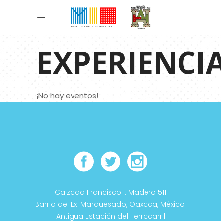
EXPERIENCI
¡No hay eventos!
Calzada Francisco I. Madero 511
Barrio del Ex-Marquesado, Oaxaca, México.
Antigua Estación del Ferrocarril