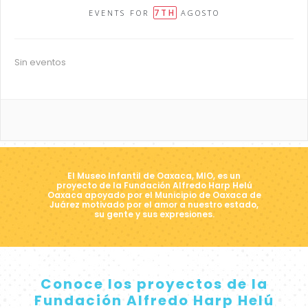
7TH
EVENTS FOR
AGOSTO
Sin eventos
El Museo Infantil de Oaxaca, MIO, es un
proyecto de la Fundación Alfredo Harp Helú
Oaxaca apoyado por el Municipio de Oaxaca de
Juárez motivado por el amor a nuestro estado,
su gente y sus expresiones.
Conoce los proyectos de la
Fundación Alfredo Harp Helú