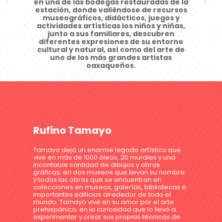
en una de las bodegas restauradas de la
estación, donde valiéndose de recursos
museográficos, didácticos, juegos y
actividades artísticas los niños y niñas,
junto a sus familiares, descubren
diferentes expresiones de su entorno
cultural y natural, así como del arte de
uno de los más grandes artistas
oaxaqueños.
Rufino Tamayo
Tamayo dejó un enorme legado artístico que
vive en más de 1000 óleos, 20 murales y una
incontable cantidad de dibujos y obras
gráficas; en dos museos que llevan su nombre
y todas las obras que se encuentran en
colecciones en museos, galerías, bibliotecas e
importantes edificios alrededor de todo el
mundo. Tamayo vive en su amor por el arte
prehispánico; en la curiosidad que lo llevó a
experimentar y crear sus propias técnicas de