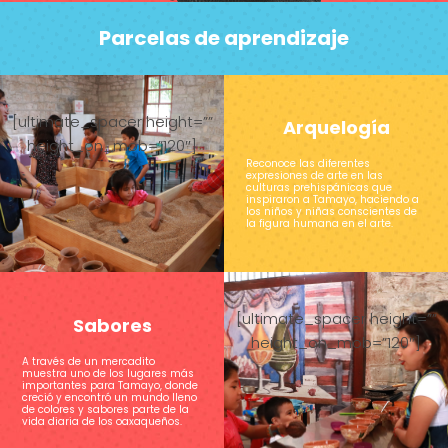
Parcelas de aprendizaje
[ultimate_spacer height=””
Arquelogía
height_on_mob=”120″]
Reconoce las diferentes
expresiones de arte en las
culturas prehispánicas que
inspiraron a Tamayo, haciendo a
los niños y niñas conscientes de
la figura humana en el arte.
[ultimate_spacer height=””
Sabores
height_on_mob=”120″]
A través de un mercadito
muestra uno de los lugares más
importantes para Tamayo, donde
creció y encontró un mundo lleno
de colores y sabores parte de la
vida diaria de los oaxaqueños.