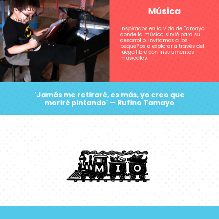
[ultimate_spacer height=””
Música
height_on_mob=”120″]
Inspirados en la vida de Tamayo
donde la música sirvió para su
desarrollo, invitamos a los
pequeños a explorar a través del
juego libre con instrumentos
musicales.
'Jamás me retiraré, es más, yo creo que
moriré pintando' — Rufino Tamayo