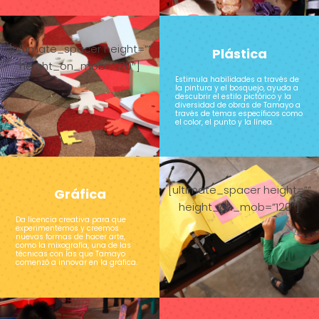
[ultimate_spacer height=””
Plástica
height_on_mob=”120″]
Estimula habilidades a través de
la pintura y el bosquejo, ayuda a
descubrir el estilo pictórico y la
diversidad de obras de Tamayo a
través de temas específicos como
el color, el punto y la línea.
[ultimate_spacer height=””
Gráfica
height_on_mob=”120″]
Da licencia creativa para que
experimentemos y creemos
nuevas formas de hacer arte,
como la mixografía, una de las
técnicas con las que Tamayo
comenzó a innovar en la gráfica.