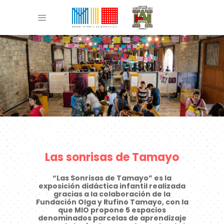
Las sonrisas de Tamayo
Las sonrisas de Tamayo
“Las Sonrisas de Tamayo” es la
exposición didáctica infantil realizada
gracias a la colaboración de la
Fundación Olga y Rufino Tamayo, con la
que MIO propone 5 espacios
denominados parcelas de aprendizaje