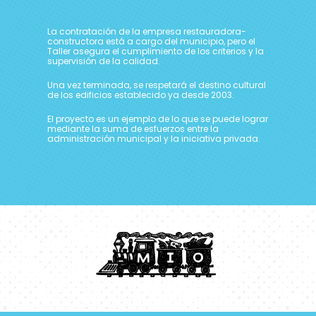
La contratación de la empresa restauradora-
constructora está a cargo del municipio, pero el
Taller asegura el cumplimiento de los criterios y la
supervisión de la calidad.
Una vez terminada, se respetará el destino cultural
de los edificios establecido ya desde 2003.
El proyecto es un ejemplo de lo que se puede lograr
mediante la suma de esfuerzos entre la
administración municipal y la iniciativa privada.