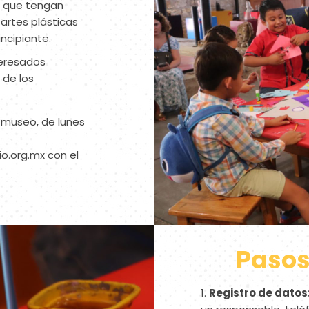
s, que tengan
 artes plásticas
ncipiante.
teresados
 de los
l museo, de lunes
io.org.mx
con el
Pasos
Registro de datos