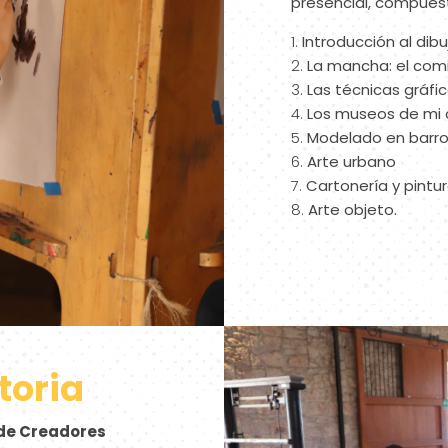
presencial, compues
Introducción al dibu
La mancha: el com
Las técnicas gráfic
Los museos de mi 
Modelado en barr
Arte urbano
Cartonería y pintu
Arte objeto.
toria
de Creadores