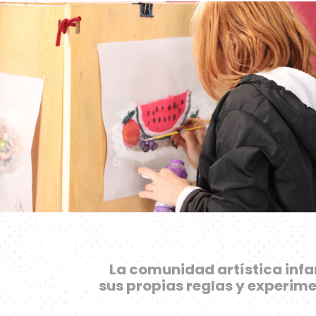
La comunidad artística infan
sus propias reglas y experim