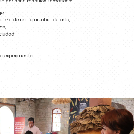
to por ocho módulos temáticos:
jo
ienzo de una gran obra de arte,
as,
ciudad
o
ra experimental