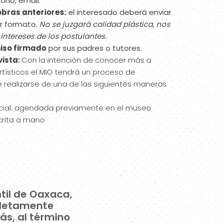
ono, email.
bras anteriores:
el interesado deberá enviar
er formato.
No se juzgará calidad plástica,
nos
intereses de los postulantes.
iso firmado
por sus padres o tutores.
vista:
Con la intención de conocer más a
rtísticos el MIO tendrá un proceso de
 realizarse de una de las siguientes maneras
ncial: agendada previamente en el museo
crita a mano
til de Oaxaca,
pletamente
ás, al término