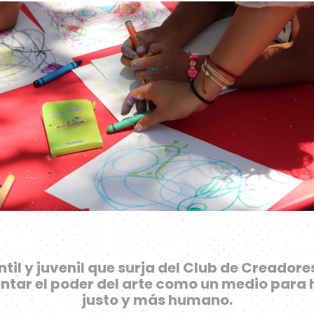
til y juvenil que surja del Club de Creadores
entar el poder del arte como un medio para
justo y más humano.