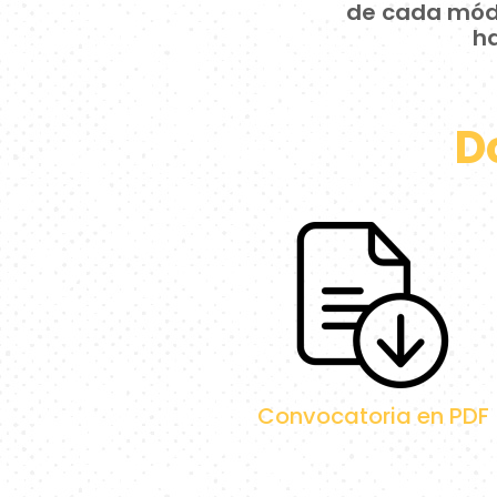
de cada módu
h
D
Convocatoria en PDF